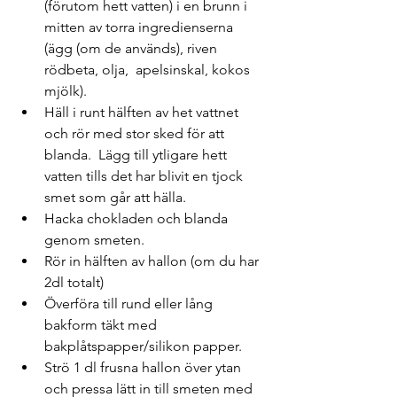
(förutom hett vatten) i en brunn i 
mitten av torra ingredienserna 
(ägg (om de används), riven 
rödbeta, olja,  apelsinskal, kokos 
mjölk).
Häll i runt hälften av het vattnet 
och rör med stor sked för att 
blanda.  Lägg till ytligare hett 
vatten tills det har blivit en tjock 
smet som går att hälla.
Hacka chokladen och blanda 
genom smeten.
Rör in hälften av hallon (om du har 
2dl totalt)
Överföra till rund eller lång 
bakform täkt med 
bakplåtspapper/silikon papper.
Strö 1 dl frusna hallon över ytan 
och pressa lätt in till smeten med 