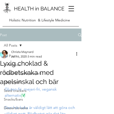
HEALTH in BALANCE
Holistic Nutrition & Lifestyle Medicine
Post
All Posts
Christa Maynard
All Posts
Jul 16, 2020
3 min read
Lyxig choklad &
Smoothies
rödbetskaka med
Salads & Buddha bowls
apelsinskal och bär
Main meals
Gluten-fri, mejeri-fri, vegansk 
Seed crackers
alternativ
(
V
)
Snacks/bars
Den här kaka är väldigt lätt att göra och 
Dessert/snacks
väldigt gott. Rödbetet gör det lite 