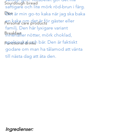
Sourdough bread
saftigare och lite mörk röd-brun i färg.
Dips
Det är min go-to kaka när jag ska baka 
en kaka om det är för gäster eller 
Personal care products
familj. Den här lyxigare variant 
Breakfast
innehåller nötter, mörk choklad, 
apelsinskal och bär. Den är faktiskt 
Functional drinks
godare om man ha tålamod att vänta 
till nästa dag att äta den.
Ingredienser: