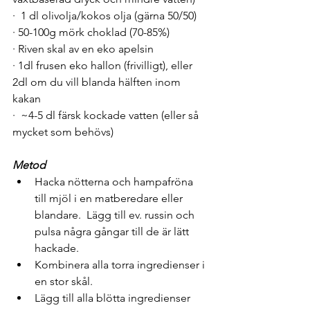
·  1 dl olivolja/kokos olja (gärna 50/50)
· 50-100g mörk choklad (70-85%)
· Riven skal av en eko apelsin 
· 1dl frusen eko hallon (frivilligt), eller 
2dl om du vill blanda hälften inom 
kakan
·  ~4-5 dl färsk kockade vatten (eller så 
mycket som behövs)
Metod
Hacka nötterna och hampafröna 
till mjöl i en matberedare eller 
blandare.  Lägg till ev. russin och 
pulsa några gångar till de är lätt 
hackade.
Kombinera alla torra ingredienser i 
en stor skål.
Lägg till alla blötta ingredienser 