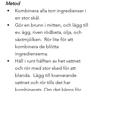
Metod
Kombinera alla torr ingredienser i 
en stor skål.
Gör en brunn i mitten, och lägg till 
ev. ägg, riven rödbeta, olja, och 
växtmjölken.  Rör lite för att 
kombinera de blötta 
ingredienserna.
Häll i runt hälften av het vattnet 
och rör med stor sked för att 
blanda.  Lägg till kvarvarande 
vattnet och rör tills det har 
kombinerats. Om det känns för 
tjock, lägg till lite mer hett vatten.  
Det skulle vara en tjock smet som 
ändå går att hälla in till bakformen 
med hjälp av en stor sked eller 
slickepott.
Överföra smeten till rund eller lång 