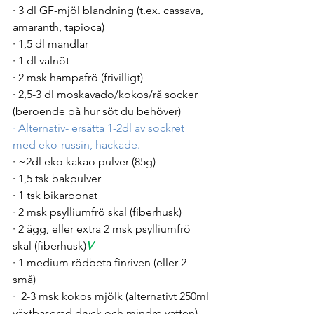
· 3 dl GF-mjöl blandning (t.ex. cassava, 
amaranth, tapioca)
· 1,5 dl mandlar 
· 1 dl valnöt
· 2 msk hampafrö (frivilligt)
· 2,5-3 dl moskavado/kokos/rå socker 
(beroende på hur söt du behöver)
·
Alternativ- ersätta 1-2dl av sockret 
med eko-russin, hackade.
· ~2dl eko kakao pulver (85g)
· 1,5 tsk bakpulver
· 1 tsk bikarbonat
· 2 msk psylliumfrö skal (fiberhusk)
· 2 ägg, eller extra 2 msk psylliumfrö 
skal (fiberhusk)
V
· 1 medium rödbeta finriven (eller 2 
små)
·  2-3 msk kokos mjölk (alternativt 250ml 
växtbaserad dryck och mindre vatten)