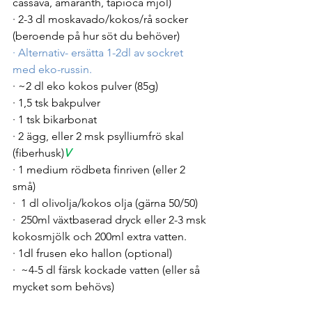
cassava, amaranth, tapioca mjöl)
· 2-3 dl moskavado/kokos/rå socker 
(beroende på hur söt du behöver)
·
Alternativ- ersätta 1-2dl av sockret 
med eko-russin.
· ~2 dl eko kokos pulver (85g)
· 1,5 tsk bakpulver
· 1 tsk bikarbonat
· 2 ägg, eller 2 msk psylliumfrö skal 
(fiberhusk)
V
· 1 medium rödbeta finriven (eller 2 
små)
·  1 dl olivolja/kokos olja (gärna 50/50)
·  250ml växtbaserad dryck eller 2-3 msk 
kokosmjölk och 200ml extra vatten.
· 1dl frusen eko hallon (optional)
·  ~4-5 dl färsk kockade vatten (eller så 
mycket som behövs)